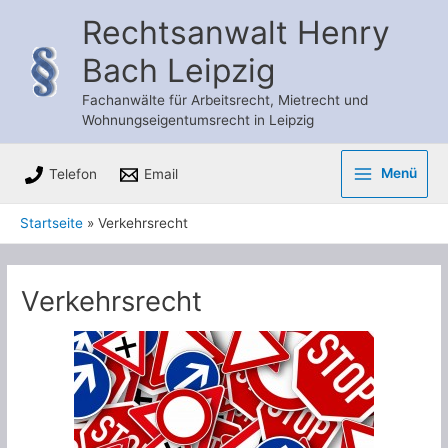
Zum
Rechtsanwalt Henry
Inhalt
Bach Leipzig
springen
Fachanwälte für Arbeitsrecht, Mietrecht und
Wohnungseigentumsrecht in Leipzig
Menü
Telefon
Email
Main
Startseite
Verkehrsrecht
Menu
Verkehrsrecht