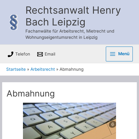
Zum
Rechtsanwalt Henry
Inhalt
Bach Leipzig
springen
Fachanwälte für Arbeitsrecht, Mietrecht und
Wohnungseigentumsrecht in Leipzig
Menü
Telefon
Email
Main
Startseite
Arbeitsrecht
Abmahnung
Menu
Abmahnung