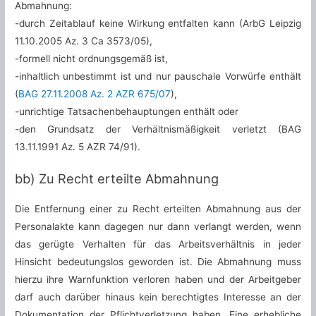
Abmahnung:
-durch Zeitablauf keine Wirkung entfalten kann (
ArbG Leipzig
11.10.2005 Az. 3 Ca 3573/05)
,
-formell nicht ordnungsgemäß ist,
-inhaltlich unbestimmt ist und nur pauschale Vorwürfe enthält
(
BAG 27.11.2008 Az. 2 AZR 675/07
),
-unrichtige Tatsachenbehauptungen enthält oder
-den Grundsatz der Verhältnismäßigkeit verletzt (BAG
13.11.1991 Az. 5 AZR 74/91).
bb) Zu Recht erteilte Abmahnung
Die Entfernung einer zu Recht erteilten Abmahnung aus der
Personalakte kann dagegen nur dann verlangt werden, wenn
das gerügte Verhalten für das Arbeitsverhältnis in jeder
Hinsicht bedeutungslos geworden ist. Die Abmahnung muss
hierzu ihre Warnfunktion verloren haben und der Arbeitgeber
darf auch darüber hinaus kein berechtigtes Interesse an der
Dokumentation der Pflichtverletzung haben. Eine erhebliche