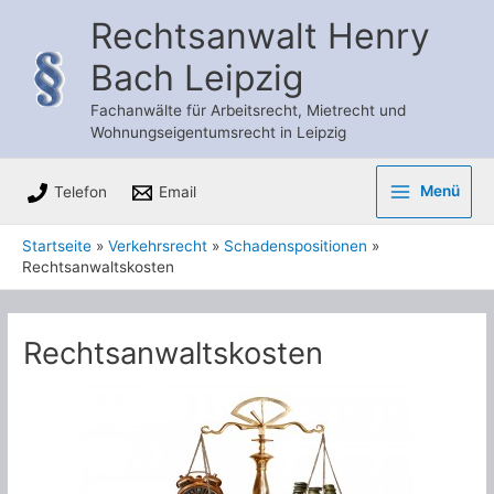
Zum
Rechtsanwalt Henry
Inhalt
Bach Leipzig
springen
Fachanwälte für Arbeitsrecht, Mietrecht und
Wohnungseigentumsrecht in Leipzig
Menü
Telefon
Email
Main
Startseite
Verkehrsrecht
Schadenspositionen
Menu
Rechtsanwaltskosten
Rechtsanwaltskosten