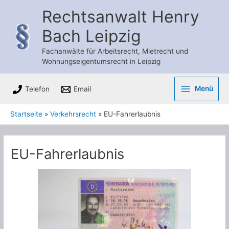
Zum
Rechtsanwalt Henry
Inhalt
Bach Leipzig
springen
Fachanwälte für Arbeitsrecht, Mietrecht und
Wohnungseigentumsrecht in Leipzig
Menü
Telefon
Email
Main
Startseite
Verkehrsrecht
EU-Fahrerlaubnis
Menu
EU-Fahrerlaubnis