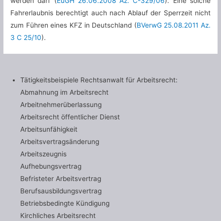
werden darf (
EuGH 26.06.2008 Az. C-329/06
). Eine solche
Fahrerlaubnis berechtigt auch nach Ablauf der Sperrzeit nicht
zum Führen eines KFZ in Deutschland (
BVerwG 25.08.2011 Az.
3 C 25/10
).
Tätigkeitsbeispiele Rechtsanwalt für Arbeitsrecht:
Abmahnung im Arbeitsrecht
Arbeitnehmerüberlassung
Arbeitsrecht öffentlicher Dienst
Arbeitsunfähigkeit
Arbeitsvertragsänderung
Arbeitszeugnis
Aufhebungsvertrag
Befristeter Arbeitsvertrag
Berufsausbildungsvertrag
Betriebsbedingte Kündigung
Kirchliches Arbeitsrecht