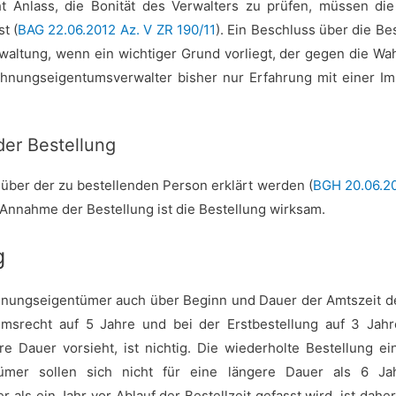
teht Anlass, die Bonität des Verwalters zu prüfen, müssen d
t (
BAG 22.06.2012 Az. V ZR 190/11
). Ein Beschluss über die Be
ltung, wenn ein wichtiger Grund vorliegt, der gegen die Wahl 
hnungseigentumsverwalter bisher nur Erfahrung mit einer Imm
er Bestellung
ber der zu bestellenden Person erklärt werden (
BGH 20.06.20
 Annahme der Bestellung ist die Bestellung wirksam.
g
hnungseigentümer auch über Beginn und Dauer der Amtszeit 
msrecht auf 5 Jahre und bei der Erstbestellung auf 3 Jahr
re Dauer vorsieht, ist nichtig. Die wiederholte Bestellung 
ümer sollen sich nicht für eine längere Dauer als 6 Ja
 als ein Jahr vor Ablauf der Bestellzeit gefasst wird, ist daher