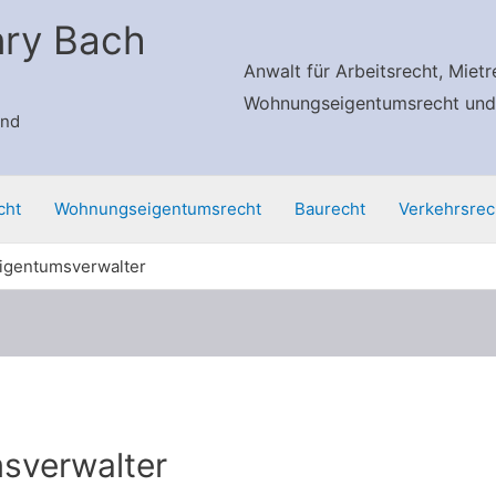
nry Bach
Anwalt für Arbeitsrecht, Mietr
Wohnungseigentumsrecht und
und
cht
Wohnungseigentumsrecht
Baurecht
Verkehrsrec
gentumsverwalter
sverwalter