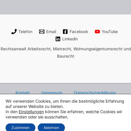
Telefon
Email
Facebook
YouTube
Linkedin
Rechtsanwalt Arbeitsrecht, Mietrecht, Wohnungseigentumsrecht und
Baurecht
Kontakt
Impressum
Datenschutzerklärung
Wir verwenden Cookies, um Ihnen die bestmögliche Erfahrung
Rechtsanwalt Henry Bach Leipzig,
auf unserer Website zu bieten.
Fachanwalt für Arbeitsrecht, Mietrecht und
In den
Einstellungen
können Sie erfahren, welche Cookies wir
verwenden oder sie ausschalten.
Wohnungseigentumsrecht,
Peterssteinweg 1 - 04107 Leipzig - Tel. 0341 9839246
Zustimmen
Ablehnen