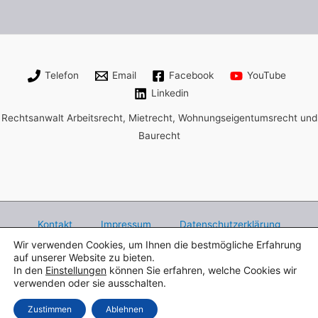
Telefon
Email
Facebook
YouTube
Linkedin
Rechtsanwalt Arbeitsrecht, Mietrecht, Wohnungseigentumsrecht und
Baurecht
Kontakt
Impressum
Datenschutzerklärung
Wir verwenden Cookies, um Ihnen die bestmögliche Erfahrung
Rechtsanwalt Henry Bach Leipzig,
auf unserer Website zu bieten.
Fachanwalt für Arbeitsrecht, Mietrecht und
In den
Einstellungen
können Sie erfahren, welche Cookies wir
verwenden oder sie ausschalten.
Wohnungseigentumsrecht,
Peterssteinweg 1 - 04107 Leipzig - Tel. 0341 9839246
Zustimmen
Ablehnen