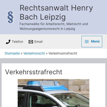
Zum
Rechtsanwalt Henry
Inhalt
Bach Leipzig
springen
Fachanwälte für Arbeitsrecht, Mietrecht und
Wohnungseigentumsrecht in Leipzig
Menü
Telefon
Email
Main
Startseite
Verkehrsrecht
Verkehrsstrafrecht
Menu
Verkehrsstrafrecht